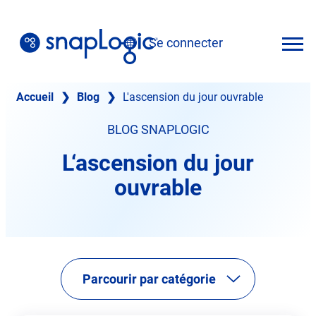
Skip
to
Se connecter
content
Français
Accueil
❯
Blog
❯
L'ascension du jour ouvrable
BLOG SNAPLOGIC
L‘ascension du jour
ouvrable
Parcourir par catégorie