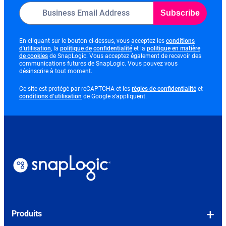
Subscribe
En cliquant sur le bouton ci-dessus, vous acceptez les
conditions
opens
opens
opens
d'utilisation
, la
politique de
confidentialité
et la
politique en matière
opens
in
in
in
de cookies
de SnapLogic. Vous acceptez également de recevoir des
in
new
new
new
communications futures de SnapLogic. Vous pouvez vous
new
tab
tab
tab
désinscrire à tout moment.
tab
opens
Ce site est protégé par reCAPTCHA et les
règles de confidentialité
et
opens
in
conditions d‘utilisation
de Google s‘appliquent.
in
new
new
tab
tab
Produits