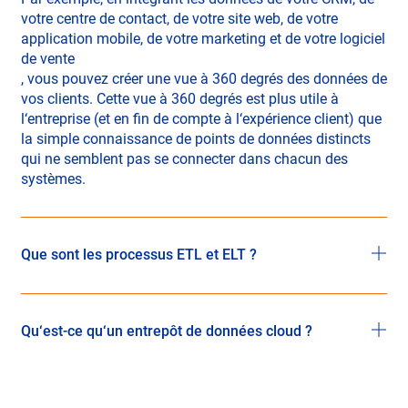
votre centre de contact, de votre site web, de votre
application mobile, de votre marketing et de votre logiciel
de vente
, vous pouvez créer une vue à 360 degrés des données de
vos clients. Cette vue à 360 degrés est plus utile à
l‘entreprise (et en fin de compte à l‘expérience client) que
la simple connaissance de points de données distincts
qui ne semblent pas se connecter dans chacun des
systèmes.
Que sont les processus ETL et ELT ?
La pierre angulaire de l‘intégration des données réside
dans les processus
ETL
(Extract, Transform, Load) et ELT
Qu‘est-ce qu‘un entrepôt de données cloud ?
(Extract, Load, Transform). L‘ETL consiste à extraire des
données de divers systèmes sources, à les transformer
Un
entrepôt de donnéescloud
est un référentiel en ligne
dans un format standardisé, puis à les charger dans un
pour toutes les données qu‘une organisation consolide à