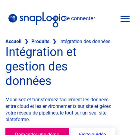
Skip
to
Se connecter
content
Français
Accueil
❯
Produits
❯
Intégration des données
Intégration et
gestion des
données
Mobilisez et transformez facilement les données
entre cloud et les environnements sur site et gérez
votre réseau de pipelines, le tout sur un seul site
plateforme.
Demander une démo
Visite guidée