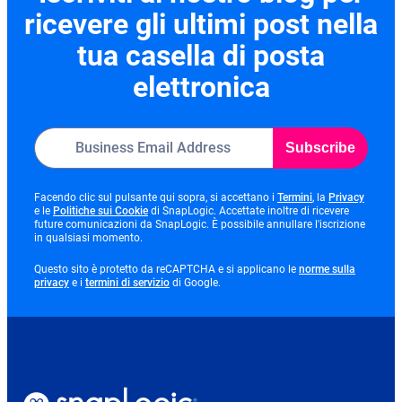
ricevere gli ultimi post nella
tua casella di posta
elettronica
Subscribe
opens
opens
Facendo clic sul pulsante qui sopra, si accettano i
Termini
, la
Privacy
opens
in
in
e le
Politiche sui Cookie
di SnapLogic. Accettate inoltre di ricevere
in
new
new
future comunicazioni da SnapLogic. È possibile annullare l'iscrizione
new
tab
tab
in qualsiasi momento.
tab
Questo sito è protetto da reCAPTCHA e si applicano le
norme sulla
opens
opens
privacy
e i
termini di servizio
di Google.
in
in
new
new
tab
tab