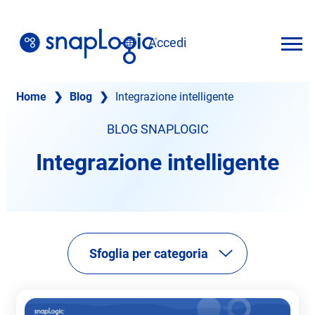
Vai
al
Accedi
contenuto
Italiano
Home
❯
Blog
❯
Integrazione intelligente
BLOG SNAPLOGIC
Integrazione intelligente
Sfoglia per categoria