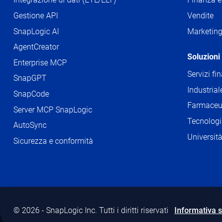
Gestione API
Vendite
SnapLogic AI
Marketin
AgentCreator
Soluzioni 
Enterprise MCP
Servizi fi
SnapGPT
Industrial
SnapCode
Farmaceut
Server MCP SnapLogic
Tecnologi
AutoSync
Universit
Sicurezza e conformità
© 2026 - SnapLogic Inc. Tutti i diritti riservati
Informativa s