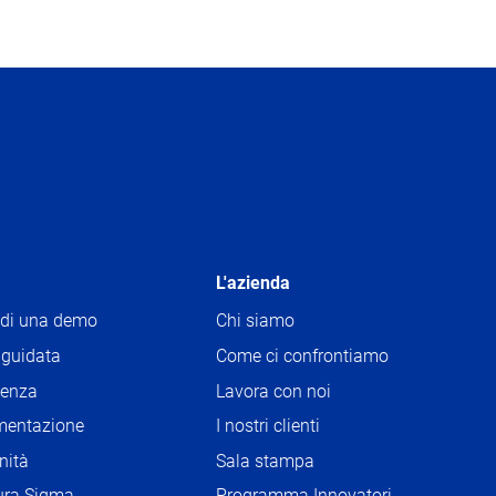
L'azienda
edi una demo
Chi siamo
 guidata
Come ci confrontiamo
tenza
Lavora con noi
O
P
entazione
I nostri clienti
O
E
P
nità
Sala stampa
O
N
E
P
S
tura Sigma
Programma Innovatori