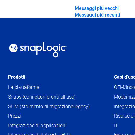
Messaggi più vecchi
Messaggi più recenti
Navigazio
tra
i
post
Prodotti
Casi d'us
La piattaforma
OEM/inco
Snaps (connettori pronti all'uso)
Modernizz
SLIM (strumento di migrazione legacy)
Integrazi
Prezzi
Risorse 
Integrazione di applicazioni
IT
Integrazione di dati (ETL/ELT)
Finanza e