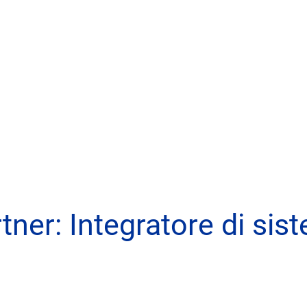
t
rtner:
Integratore di sis