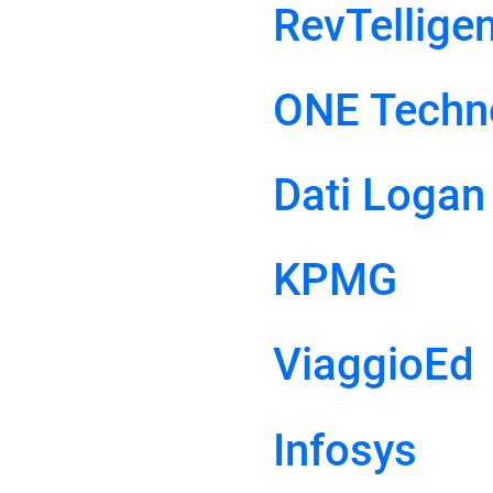
RevTellige
ONE Techno
Dati Logan
KPMG
ViaggioEd
Infosys