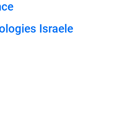
nce
logies Israele