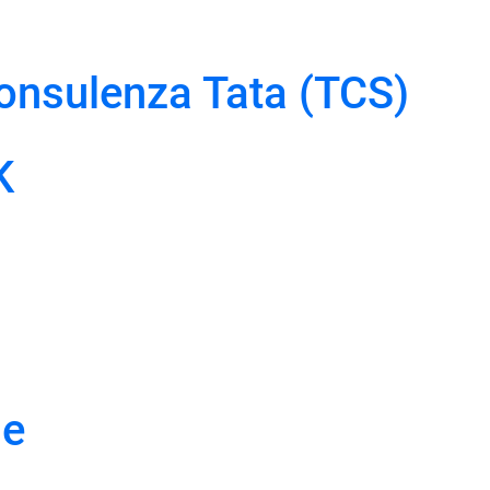
consulenza Tata (TCS)
K
le