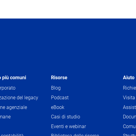
ne
o più comuni
Risorse
Aiuto
rporato
Blog
Richi
azione del legacy
Podcast
Visita
one agenziale
eBook
Assis
umane
Casi di studio
Docum
Eventi e webinar
Comu
 contabilità
Biblioteca delle risorse
Strut