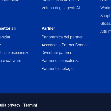
Vetrina degli agenti AI
Worksh
g
SnapL
Gloss
settoriali
Partner
Altri 
nanziari
Panoramica dei partner
e
Accedere a Partner Connect
ica e bioscienze
Diventare partner
a e software
Partner di consulenza
à
Partner tecnologici
ulla privacy
·
Termini