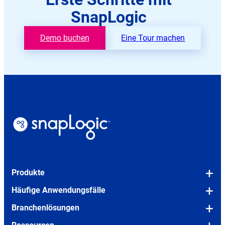
SnapLogic
Demo buchen
Eine Tour machen
Produkte
Überblick über die Plattform
Häufige Anwendungsfälle
Snaps (Vorgefertigte Konnektoren)
OEM/Eingebettet
Branchenlösungen
SLIM (Werkzeug für die Legacy-Migration)
Legacy-Modernisierung