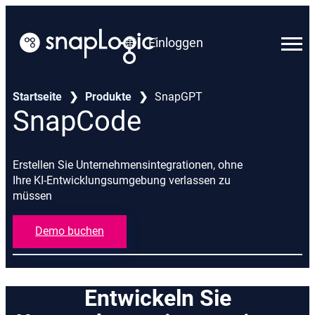
Zum
Inhalt
Einloggen
springen
Deutsch
Startseite
❯
Produkte
❯
SnapGPT
SnapCode
Erstellen Sie Unternehmensintegrationen, ohne
Ihre KI-Entwicklungsumgebung verlassen zu
müssen
Demo buchen
Entwickeln Sie