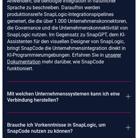
Anwendern, die benötigte Integration in natürlicher
Sprache zu beschreiben. Daraufhin werden
produktionsreife SnapLogic-Integrationspipelines
generiert, die die über 1.000 Unternehmenskonnektoren,
die Governance und die Unternehmenskonnektivität von
SnapLogic nutzen. Im Gegensatz zu SnapGPT, dem KI-
Assistenten für den visuellen Designer von SnapLogic,
bringt SnapCode die Unternehmensintegration direkt in
KI-Programmierumgebungen. Erfahren Sie in
unserer
opens
Dokumentation
mehr darüber, wie SnapCode
in
funktioniert.
new
tab
Mit welchen Unternehmenssystemen kann ich eine
Verbindung herstellen?
Mit SnapCode haben Sie Zugriff auf die über 1.000
Unternehmenskonnektoren von SnapLogic, darunter SAP
Brauche ich Vorkenntnisse in SnapLogic, um
RFC/BAPI, Oracle ERP und JDBC, IBM MQ, Mainframe-
SnapCode nutzen zu können?
Systeme, EDI/EDIFACT, Salesforce, Snowflake, Workday,