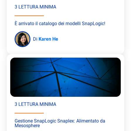
3 LETTURA MINIMA
È arrivato il catalogo dei modelli SnapLogic!
Di
Karen He
3 LETTURA MINIMA
Gestione SnapLogic Snaplex: Alimentato da
Mesosphere