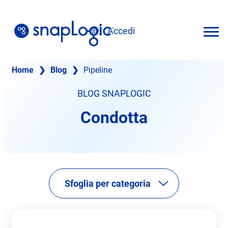
Vai
al
Accedi
contenuto
Italiano
Home
❯
Blog
❯
Pipeline
BLOG SNAPLOGIC
Condotta
Sfoglia per categoria