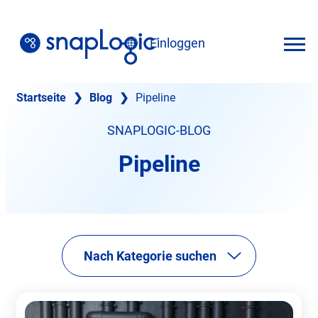
Zum
Inhalt
Einloggen
springen
Deutsch
Startseite
❯
Blog
❯
Pipeline
SNAPLOGIC-BLOG
Pipeline
Nach Kategorie suchen