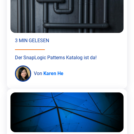
3 MIN GELESEN
Der SnapLogic Patterns Katalog ist da!
Von
Karen He