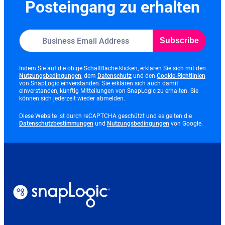
Posteingang zu erhalten
Subscribe
Indem Sie auf die obige Schaltfläche klicken, erklären Sie sich mit den
opens
opens
opens
Nutzungsbedingungen
, dem
Datenschutz
und den
Cookie-Richtlinien
in
in
in
von SnapLogic einverstanden. Sie erklären sich auch damit
new
new
new
einverstanden, künftig Mitteilungen von SnapLogic zu erhalten. Sie
tab
tab
tab
können sich jederzeit wieder abmelden.
Diese Website ist durch reCAPTCHA geschützt und es gelten die
opens
opens
Datenschutzbestimmungen
und
Nutzungsbedingungen
von Google.
in
in
new
new
tab
tab