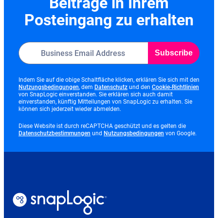
Beiträge in Ihrem
Posteingang zu erhalten
Subscribe
Indem Sie auf die obige Schaltfläche klicken, erklären Sie sich mit den
opens
opens
opens
Nutzungsbedingungen
, dem
Datenschutz
und den
Cookie-Richtlinien
in
in
in
von SnapLogic einverstanden. Sie erklären sich auch damit
new
new
new
einverstanden, künftig Mitteilungen von SnapLogic zu erhalten. Sie
tab
tab
tab
können sich jederzeit wieder abmelden.
Diese Website ist durch reCAPTCHA geschützt und es gelten die
opens
opens
Datenschutzbestimmungen
und
Nutzungsbedingungen
von Google.
in
in
new
new
tab
tab