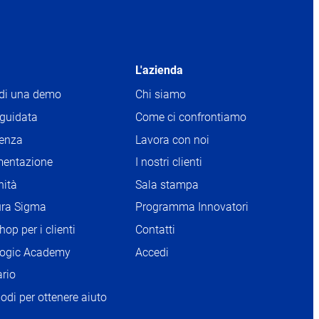
L'azienda
edi una demo
Chi siamo
 guidata
Come ci confrontiamo
tenza
Lavora con noi
OPENS
IN
entazione
I nostri clienti
OPENS
NEW
IN
ità
Sala stampa
OPENS
TAB
NEW
IN
ura Sigma
Programma Innovatori
TAB
NEW
op per i clienti
Contatti
TAB
ogic Academy
Accedi
rio
modi per ottenere aiuto