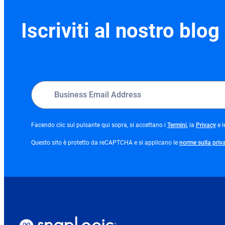
Iscriviti al nostro blog
opens
op
Facendo clic sul pulsante qui sopra, si accettano i
Termini
, la
Privacy
e l
in
in
new
ne
Questo sito è protetto da reCAPTCHA e si applicano le
norme sulla priv
tab
tab