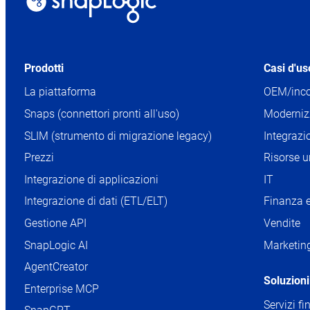
Prodotti
Casi d'u
La piattaforma
OEM/inco
Snaps (connettori pronti all'uso)
Moderniz
SLIM (strumento di migrazione legacy)
Integrazi
Prezzi
Risorse 
Integrazione di applicazioni
IT
Integrazione di dati (ETL/ELT)
Finanza e
Gestione API
Vendite
SnapLogic AI
Marketin
AgentCreator
Soluzioni 
Enterprise MCP
Servizi fi