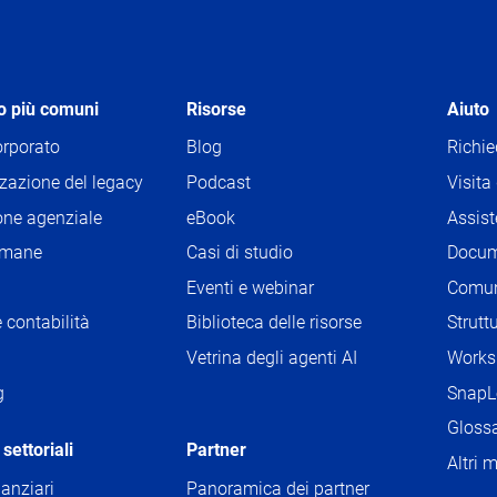
so più comuni
Risorse
Aiuto
rporato
Blog
Richi
zazione del legacy
Podcast
Visita
one agenziale
eBook
Assis
umane
Casi di studio
Docum
Eventi e webinar
Comun
 contabilità
Biblioteca delle risorse
Strutt
Vetrina degli agenti AI
Worksh
g
SnapL
Glossa
settoriali
Partner
Altri 
nanziari
Panoramica dei partner