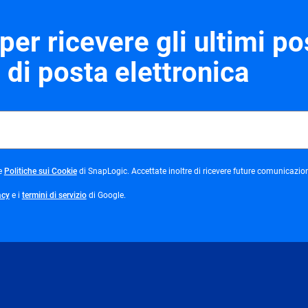
 per ricevere gli ultimi po
di posta elettronica
ens
opens
e
Politiche sui Cookie
di SnapLogic. Accettate inoltre di ricevere future comunicazion
in
w
new
opens
opens
acy
e i
termini di servizio
di Google.
tab
in
in
new
new
tab
tab