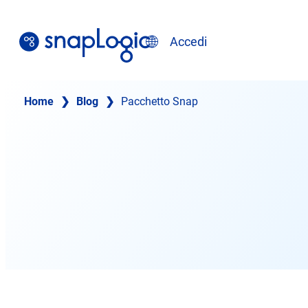
Vai
al
Ricerca
Accedi
contenuto
Italiano
Home
❯
Blog
❯
Pacchetto Snap