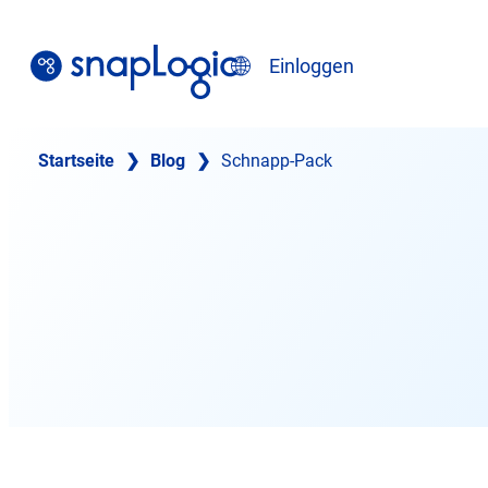
Zum
Inhalt
Suche
Einloggen
springen
Deutsch
Startseite
❯
Blog
❯
Schnapp-Pack