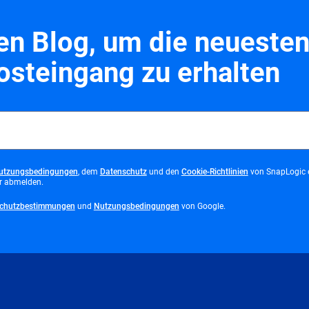
n Blog, um die neuesten
osteingang zu erhalten
opens
opens
opens
utzungsbedingungen
, dem
Datenschutz
und den
Cookie-Richtlinien
von SnapLogic e
in
in
in
er abmelden.
new
new
new
tab
tab
tab
opens
opens
chutzbestimmungen
und
Nutzungsbedingungen
von Google.
in
in
new
new
tab
tab