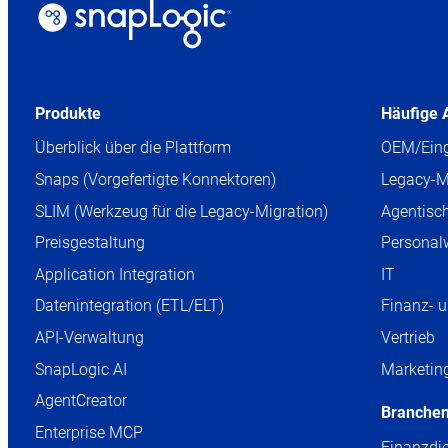
Produkte
Häufige 
Überblick über die Plattform
OEM/Eing
Snaps (Vorgefertigte Konnektoren)
Legacy-M
SLIM (Werkzeug für die Legacy-Migration)
Agentisch
Preisgestaltung
Personal
Application Integration
IT
Datenintegration (ETL/ELT)
Finanz- 
API-Verwaltung
Vertrieb
SnapLogic AI
Marketin
AgentCreator
Branche
Enterprise MCP
Finanzdi