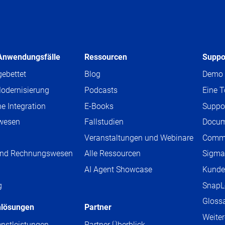
Anwendungsfälle
Ressourcen
Suppo
ebettet
Blog
Demo 
odernisierung
Podcasts
Eine 
e Integration
E-Books
Suppo
wesen
Fallstudien
Docum
Veranstaltungen und Webinare
Comm
und Rechnungswesen
Alle Ressourcen
Sigma
AI Agent Showcase
Kunde
g
SnapL
Gloss
nlösungen
Partner
Weiter
enstleistungen
Partner Überblick