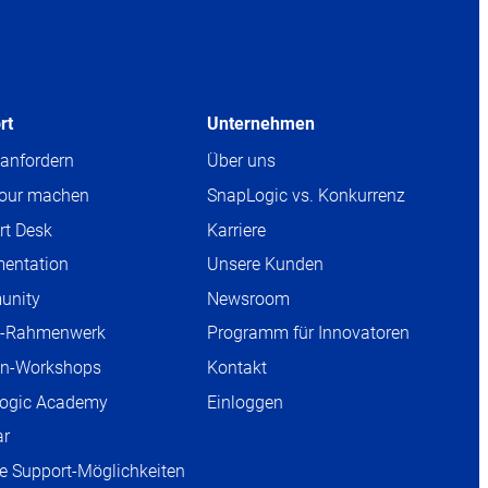
rt
Unternehmen
anfordern
Über uns
Tour machen
SnapLogic vs. Konkurrenz
rt Desk
Karriere
OPENS
IN
entation
Unsere Kunden
OPENS
NEW
IN
unity
Newsroom
OPENS
TAB
NEW
IN
-Rahmenwerk
Programm für Innovatoren
TAB
NEW
n-Workshops
Kontakt
TAB
ogic Academy
Einloggen
ar
e Support-Möglichkeiten