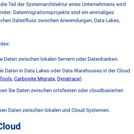
, die Teil der Systemarchitektur eines Unternehmens wird
ndet. Datenmigrationsprojekte sind ein einmaliges
rlichen Datenfluss zwischen Anwendungen, Data Lakes,
ndes:
ie Daten zwischen lokalen Servern oder Datenbanken.
ie Daten in Data Lakes oder Data Warehouses in der Cloud
opens
opens
opens
 Tools
,
Carbonite Migrate
,
Dynatrace
).
in
in
in
ben Sie Daten zwischen ortsfesten oder cloudbasierten
new
new
new
tab
tab
tab
eben Daten zwischen lokalen und Cloud-Systemen.
Cloud