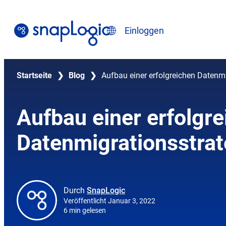
Zum
Inhalt
Suche
Einloggen
springen
Deutsch
Startseite
❯
Blog
❯
Aufbau einer erfolgreichen Datenmi
Aufbau einer erfolgr
Datenmigrationsstrat
Durch
SnapLogic
Veröffentlicht Januar 3, 2022
6 min gelesen