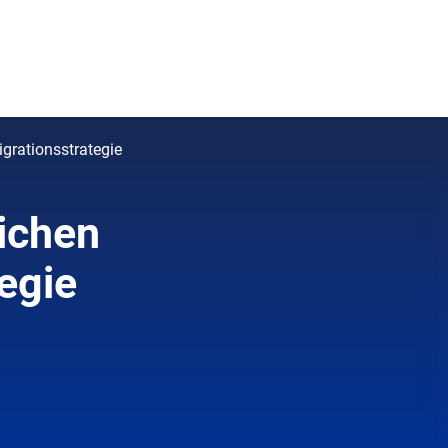
grationsstrategie
eichen
egie