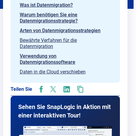
Was ist Datenmigration?
Warum benötigen Sie eine
Datenmigrationsstrategie?
Arten von Datenmigrationsstrategien
Bewährte Verfahren für die
Datenmigration
Verwendung von
Datenmigrationssoftware
Daten in die Cloud verschieben
Teilen Sie
opens
opens
opens
in
in
in
new
new
new
Sehen Sie SnapLogic in Aktion mit
tab
tab
tab
einer interaktiven Tour!