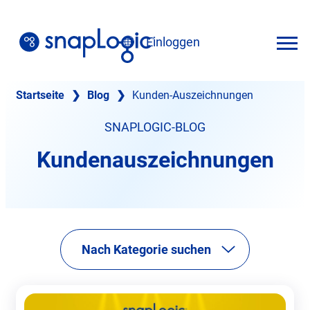
Zum
Inhalt
Einloggen
springen
Deutsch
Startseite
❯
Blog
❯
Kunden-Auszeichnungen
SNAPLOGIC-BLOG
Kundenauszeichnungen
Nach Kategorie suchen