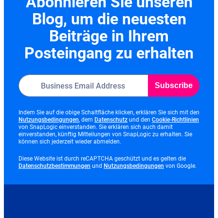
Abonnieren Sie unseren
Blog, um die neuesten
Beiträge in Ihrem
Posteingang zu erhalten
Subscribe
Indem Sie auf die obige Schaltfläche klicken, erklären Sie sich mit den
opens
opens
opens
Nutzungsbedingungen
, dem
Datenschutz
und den
Cookie-Richtlinien
in
in
in
von SnapLogic einverstanden. Sie erklären sich auch damit
new
new
new
einverstanden, künftig Mitteilungen von SnapLogic zu erhalten. Sie
tab
tab
tab
können sich jederzeit wieder abmelden.
Diese Website ist durch reCAPTCHA geschützt und es gelten die
opens
opens
Datenschutzbestimmungen
und
Nutzungsbedingungen
von Google.
in
in
new
new
tab
tab