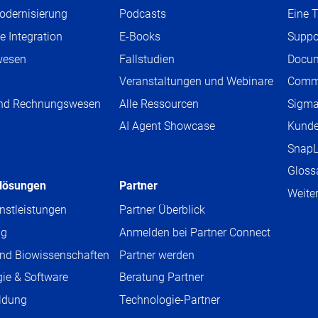
odernisierung
Podcasts
Eine 
e Integration
E-Books
Suppo
wesen
Fallstudien
Docum
Veranstaltungen und Webinare
Comm
und Rechnungswesen
Alle Ressourcen
Sigm
AI Agent Showcase
Kund
g
SnapL
Gloss
lösungen
Partner
Weite
nstleistungen
Partner Überblick
ng
Anmelden bei Partner Connect
nd Biowissenschaften
Partner werden
ie & Software
Beratung Partner
ldung
Technologie-Partner