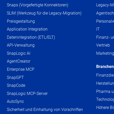
Snaps (Vorgefertigte Konnektoren)
Legacy-M
SLIM (Werkzeug für die Legacy-Migration)
Agentisch
Preisgestaltung
Personal
Application Integration
IT
Datenintegration (ETL/ELT)
Finanz- 
API-Verwaltung
Vertrieb
SnapLogic AI
Marketin
AgentCreator
Branchen
Enterprise MCP
Finanzdie
SnapGPT
Herstellu
SnapCode
Pharma u
SnapLogic MCP-Server
Technolog
AutoSync
Höhere Bi
Sicherheit und Einhaltung von Vorschriften