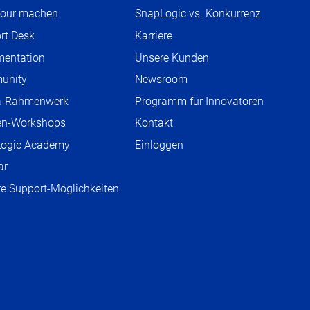
Tour machen
SnapLogic vs. Konkurrenz
rt Desk
Karriere
O
P
entation
Unsere Kunden
O
E
P
unity
Newsroom
O
N
E
P
S
a-Rahmenwerk
Programm für Innovatoren
N
E
I
S
en-Workshops
Kontakt
N
N
I
S
ogic Academy
Einloggen
N
N
I
E
ar
N
N
W
E
re Support-Möglichkeiten
N
T
W
E
A
T
W
B
A
T
B
A
B