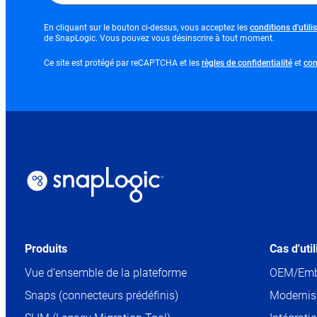
En cliquant sur le bouton ci-dessus, vous acceptez les
conditions d'utili
de SnapLogic. Vous pouvez vous désinscrire à tout moment.
opens
Ce site est protégé par reCAPTCHA et les
règles de confidentialité
et
con
in
new
tab
Produits
Cas d'uti
Vue d‘ensemble de la plateforme
OEM/Em
Snaps (connecteurs prédéfinis)
Modernisa