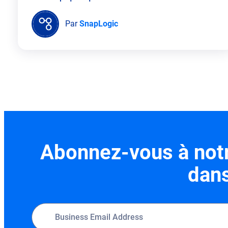
Par
SnapLogic
Abonnez-vous à notre
dans