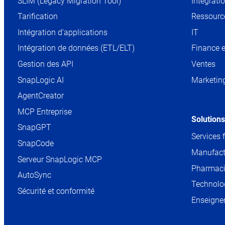
SLIM (Legacy Migration Tool)
Intégrati
Tarification
Ressourc
Intégration d‘applications
IT
Intégration de données (ETL/ELT)
Finance e
Gestion des API
Ventes
SnapLogic AI
Marketin
AgentCreator
MCP Entreprise
Solutions
SnapGPT
Services 
SnapCode
Manufact
Serveur SnapLogic MCP
Pharmaci
AutoSync
Technolog
Sécurité et conformité
Enseigne