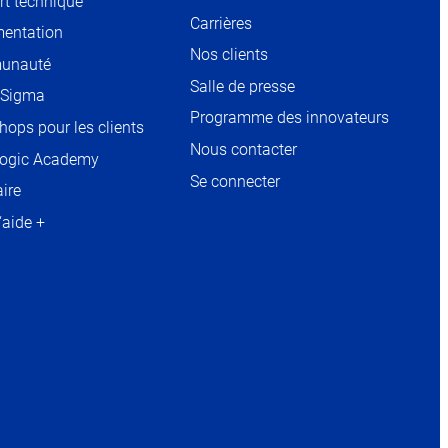
rt technique
OPENS
Carrières
IN
entation
OPENS
NEW
Nos clients
IN
unauté
OPENS
TAB
NEW
Salle de presse
IN
 Sigma
TAB
NEW
Programme des innovateurs
ops pour les clients
TAB
Nous contacter
ogic Academy
Se connecter
ire
‘aide +