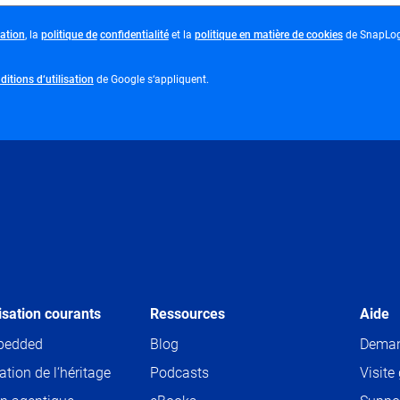
opens
opens
opens
opens
sation
, la
politique de
confidentialité
et la
politique en matière de cookies
de SnapLogi
in
in
in
in
new
new
new
new
tab
tab
tab
tab
opens
ditions d‘utilisation
de Google s‘appliquent.
in
new
tab
lisation courants
Ressources
Aide
bedded
Blog
Deman
tion de l‘héritage
Podcasts
Visite