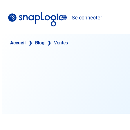
Skip
to
Recherche
Se connecter
content
Français
Accueil
❯
Blog
❯
Ventes