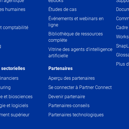
on agentique
eBooks
Suppo
es humaines
Études de cas
Docum
Événements et webinars en
Comm
ligne
t comptabilité
Cadre
Bibliothèque de ressources
Worksh
complète
g
SnapL
Vitrine des agents d'intelligence
Glossa
artificielle
Plus d
 sectorielles
Partenaires
financiers
Aperçu des partenaires
uring
Se connecter à Partner Connect
e et biosciences
Devenir partenaire
ie et logiciels
Partenaires-conseils
ment supérieur
Partenaires technologiques