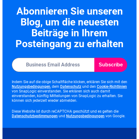
Abonnieren Sie unseren
Blog, um die neuesten
Beiträge in Ihrem
Posteingang zu erhalten
Subscribe
Indem Sie auf die obige Schaltfläche klicken, erklären Sie sich mit den
opens
opens
opens
Nutzungsbedingungen
, dem
Datenschutz
und den
Cookie-Richtlinien
in
in
in
von SnapLogic einverstanden. Sie erklären sich auch damit
new
new
new
einverstanden, künftig Mitteilungen von SnapLogic zu erhalten. Sie
tab
tab
tab
können sich jederzeit wieder abmelden.
Diese Website ist durch reCAPTCHA geschützt und es gelten die
opens
opens
Datenschutzbestimmungen
und
Nutzungsbedingungen
von Google.
in
in
new
new
tab
tab