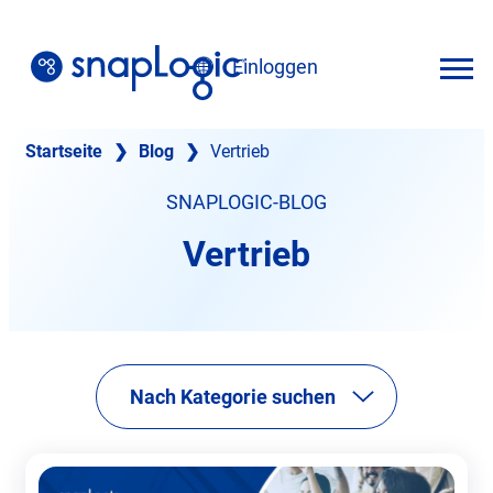
Zum
Inhalt
Einloggen
springen
Deutsch
Startseite
❯
Blog
❯
Vertrieb
SNAPLOGIC-BLOG
Vertrieb
Nach Kategorie suchen