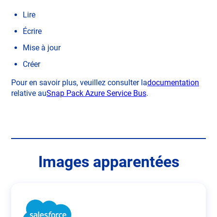
Lire
Écrire
Mise à jour
Créer
open
Pour en savoir plus, veuillez consulter la
documentation
opens
in
relative au
Snap Pack Azure Service Bus
.
in
new
new
tab
tab
Images apparentées