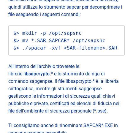
quindi utilizza lo strumento sapcar per decomprimere i
file eseguendo i seguenti comandi:
$> mkdir -p /opt/sapsnc

$> mv *.SAR SAPCAR* /opt/sapsnc

$> ./spacar -xvf <SAR-filename>.SAR
All'interno dell'archivio troverete le
librerie
libsapcrypto.*
e lo strumento da riga di
comando sapgenpse. Il file libsapcrypto.* è la libreria
crittografica, mentre gli strumenti sapgenpse
gestiscono le informazioni di sicurezza quali chiavi
pubbliche e private, certificati ed elenchi di fiducia nei
file dell'ambiente di sicurezza personale (*.pse).
Ti consigliamo anche di rinominare SAPCAR*.EXE in
sapcar e renderlo eseguibile.