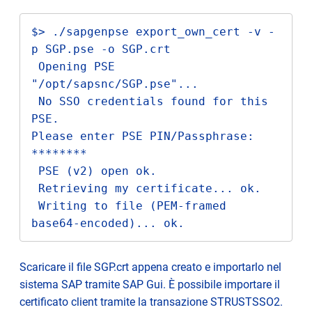
$> ./sapgenpse export_own_cert -v -
p SGP.pse -o SGP.crt

 Opening PSE 
"/opt/sapsnc/SGP.pse"...

 No SSO credentials found for this 
PSE.

Please enter PSE PIN/Passphrase: 
********

 PSE (v2) open ok.

 Retrieving my certificate... ok.

 Writing to file (PEM-framed 
base64-encoded)... ok.
Scaricare il file SGP.crt appena creato e importarlo nel
sistema SAP tramite SAP Gui. È possibile importare il
certificato client tramite la transazione STRUSTSSO2.