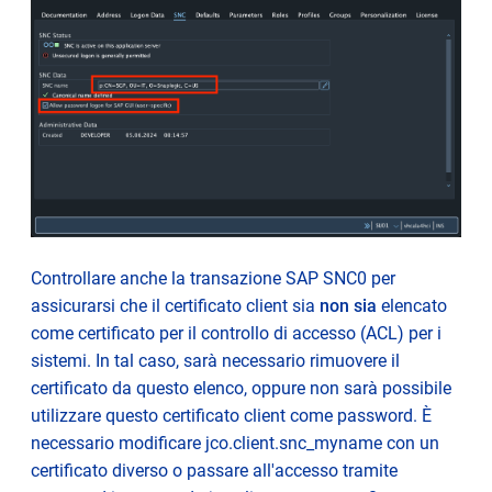
Controllare anche la transazione SAP SNC0 per
assicurarsi che il certificato client sia
non sia
elencato
come certificato per il controllo di accesso (ACL) per i
sistemi.
In tal caso, sarà necessario rimuovere il
certificato da questo elenco
,
oppure
non sarà possibile
utilizzare questo certificato client come password.
È
necessario modificare jco.client.snc_myname con un
certificato diverso o passare all'accesso tramite