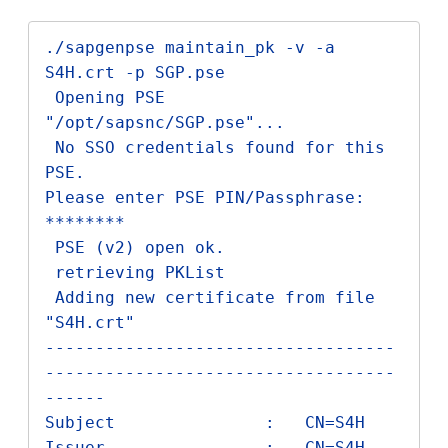
./sapgenpse maintain_pk -v -a 
S4H.crt -p SGP.pse

 Opening PSE 
"/opt/sapsnc/SGP.pse"...

 No SSO credentials found for this 
PSE.

Please enter PSE PIN/Passphrase: 
********

 PSE (v2) open ok.

 retrieving PKList

 Adding new certificate from file 
"S4H.crt"

-----------------------------------
-----------------------------------
------

Subject               :   CN=S4H

Issuer                :   CN=S4H
