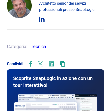
Architetto senior dei servizi
professionali presso SnapLogic
opens
in
new
tab
Categoria:
Tecnica
Condividi
opens
opens
opens
in
in
in
new
new
new
Scoprite SnapLogic in azione con un
tab
tab
tab
tour interattivo!