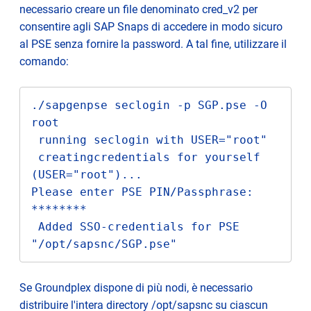
necessario creare un file denominato cred_v2 per
consentire agli SAP Snaps di accedere in modo sicuro
al PSE senza fornire la password. A tal fine, utilizzare il
comando:
./sapgenpse seclogin -p SGP.pse -O 
root

 running seclogin with USER="root"

 creatingcredentials for yourself 
(USER="root")...

Please enter PSE PIN/Passphrase: 
********

 Added SSO-credentials for PSE 
"/opt/sapsnc/SGP.pse"
Se Groundplex dispone di più nodi, è necessario
distribuire l'intera directory /opt/sapsnc su ciascun