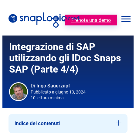
Vai
al
Accedi
contenuto
Prenota una demo
Italiano
Integrazione di SAP
utilizzando gli IDoc Snaps
SAP (Parte 4/4)
Di
Ingo Sauerzapf
Pubblicato a giugno 13, 2024
10 lettura minima
Indice dei contenuti
Prerequisiti per la comunicazione di rete sicura (SNC)