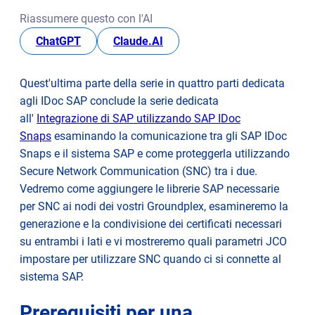
Riassumere questo con l'AI
Aggiungere e configurare le librerie sui nodi GroundPlex
opens in new tab
opens in new tab
ChatGPT
Claude.AI
Esaminare le diverse opzioni per SNC all'interno del
sistema SAP
Quest'ultima parte della serie in quattro parti dedicata
agli IDoc SAP conclude la serie dedicata
all'
Integrazione di SAP utilizzando SAP IDoc
Snaps
esaminando la comunicazione tra gli SAP IDoc
Snaps e il sistema SAP e come proteggerla utilizzando
Secure Network Communication (SNC) tra i due.
Vedremo come aggiungere le librerie SAP necessarie
per SNC ai nodi dei vostri Groundplex, esamineremo la
generazione e la condivisione dei certificati necessari
su entrambi i lati e vi mostreremo quali parametri JCO
impostare per utilizzare SNC quando ci si connette al
sistema SAP.
Prerequisiti per una