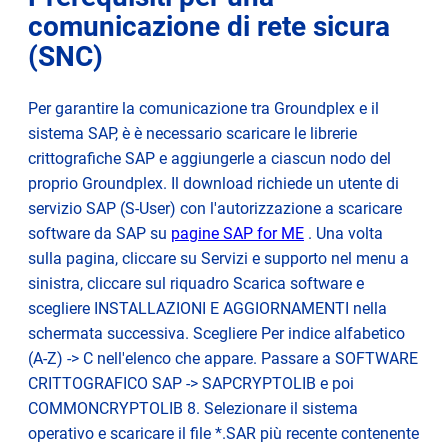
comunicazione di rete sicura
(SNC)
Per garantire la comunicazione tra Groundplex e il
sistema SAP, è
è necessario
scaricare le librerie
crittografiche SAP e aggiungerle a ciascun nodo del
proprio Groundplex. Il download richiede un utente di
servizio SAP (S-User) con l'autorizzazione a scaricare
opens
software da SAP su
pagine SAP for ME
. Una volta
in
sulla pagina, cliccare su Servizi e supporto nel menu a
new
sinistra, cliccare sul riquadro Scarica software e
tab
scegliere INSTALLAZIONI E AGGIORNAMENTI nella
schermata successiva. Scegliere Per indice alfabetico
(A-Z) -> C nell'elenco che appare. Passare a SOFTWARE
CRITTOGRAFICO SAP -> SAPCRYPTOLIB e poi
COMMONCRYPTOLIB 8. Selezionare il sistema
operativo e scaricare il file *.SAR più recente contenente