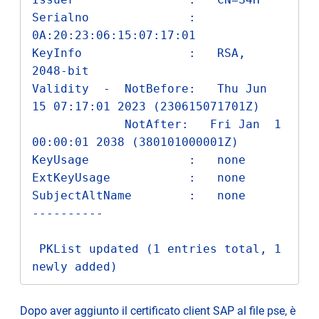
Serialno              :   
0A:20:23:06:15:07:17:01

KeyInfo               :   RSA, 
2048-bit

Validity  -  NotBefore:   Thu Jun 
15 07:17:01 2023 (230615071701Z)

             NotAfter:   Fri Jan  1 
00:00:01 2038 (380101000001Z)

KeyUsage              :   none

ExtKeyUsage           :   none

SubjectAltName        :   none

----------

 PKList updated (1 entries total, 1 
newly added)
Dopo aver aggiunto il certificato client SAP al file pse, è