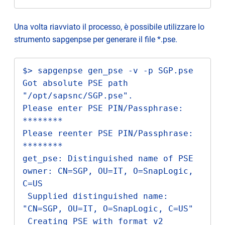
Una volta riavviato il processo, è possibile utilizzare lo
strumento sapgenpse per generare il file *.pse.
$> sapgenpse gen_pse -v -p SGP.pse

Got absolute PSE path 
"/opt/sapsnc/SGP.pse".

Please enter PSE PIN/Passphrase: 
********

Please reenter PSE PIN/Passphrase: 
********

get_pse: Distinguished name of PSE 
owner: CN=SGP, OU=IT, O=SnapLogic, 
C=US

 Supplied distinguished name: 
"CN=SGP, OU=IT, O=SnapLogic, C=US"

 Creating PSE with format v2 