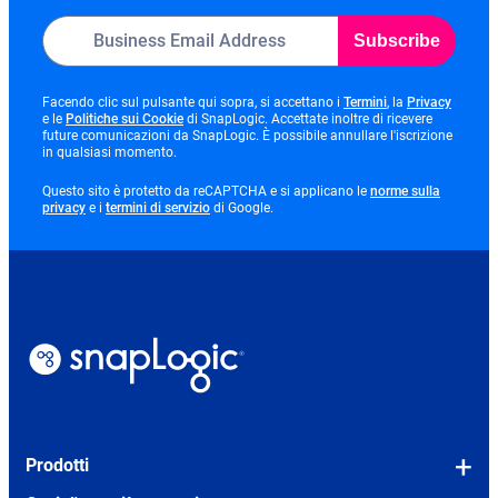
Subscribe
opens
opens
Facendo clic sul pulsante qui sopra, si accettano i
Termini
, la
Privacy
opens
in
in
e le
Politiche sui Cookie
di SnapLogic. Accettate inoltre di ricevere
in
new
new
future comunicazioni da SnapLogic. È possibile annullare l'iscrizione
new
tab
tab
in qualsiasi momento.
tab
Questo sito è protetto da reCAPTCHA e si applicano le
norme sulla
opens
opens
privacy
e i
termini di servizio
di Google.
in
in
new
new
tab
tab
Prodotti