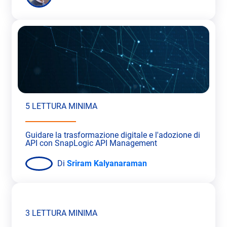
5 LETTURA MINIMA
Guidare la trasformazione digitale e l'adozione di
API con SnapLogic API Management
Di
Sriram Kalyanaraman
3 LETTURA MINIMA