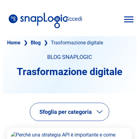
Vai
al
Accedi
contenuto
Italiano
Home
❯
Blog
❯
Trasformazione digitale
BLOG SNAPLOGIC
Trasformazione digitale
Sfoglia per categoria