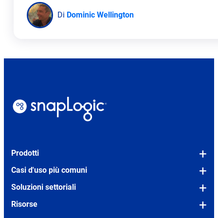
Di
Dominic Wellington
Prodotti
La piattaforma
Casi d'uso più comuni
Snaps (connettori pronti all'uso)
OEM/incorporato
Soluzioni settoriali
SLIM (strumento di migrazione legacy)
Modernizzazione del legacy
Servizi finanziari
Risorse
Prezzi
Integrazione agenziale