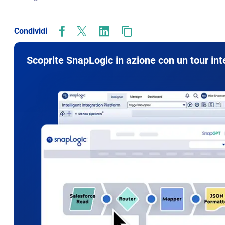
Condividi
opens
opens
opens
in
in
in
new
new
new
Scoprite SnapLogic in azione con un tour inte
tab
tab
tab