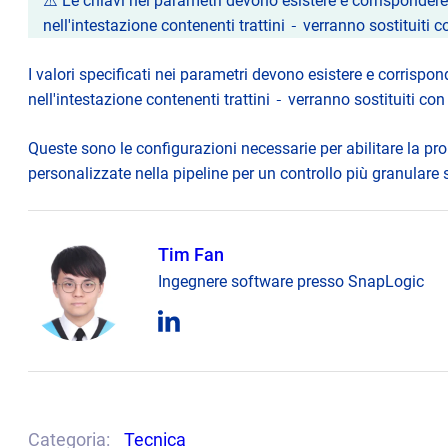
⚠️ Le chiavi nei parametri devono esistere e corrisponder
nell'intestazione contenenti trattini
-
verranno sostituiti co
I valori specificati nei parametri devono esistere e corrispo
nell'intestazione contenenti trattini
-
verranno sostituiti con 
Queste sono le configurazioni necessarie per abilitare la p
personalizzate nella pipeline per un controllo più granulare s
Tim Fan
Ingegnere software presso SnapLogic
opens
in
new
tab
Categoria:
Tecnica