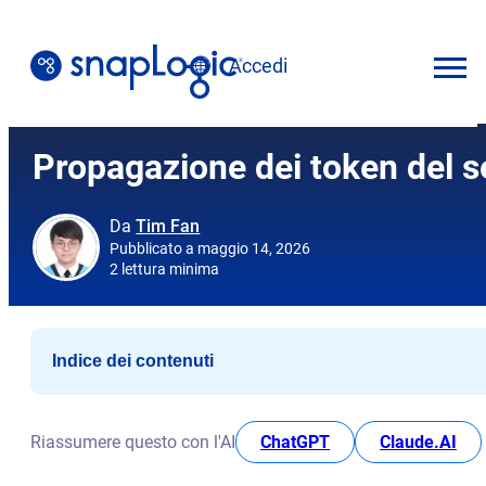
Vai
al
Accedi
contenuto
Italiano
Propagazione dei token del 
Da
Tim Fan
Pubblicato a maggio 14, 2026
2 lettura minima
Indice dei contenuti
Che cos'è la propagazione dei token?
SnapLogic MCP Server e OAuth2
opens in new tab
ope
Riassumere questo con l'AI
ChatGPT
Claude.AI
Esercitazione pratica