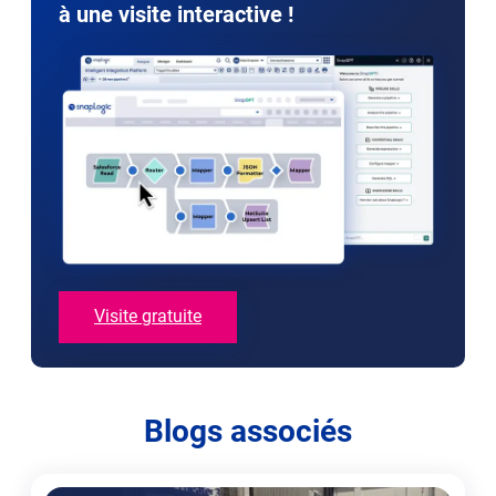
tab
tab
tab
à une visite interactive !
Visite gratuite
Blogs associés