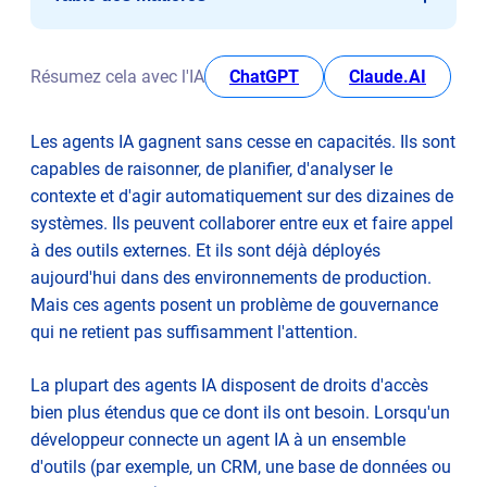
Le problème lié à un accès trop large
Ce que signifie réellement « l'accès avec le moins de
opens in new tab
opens i
Résumez cela avec l'IA
ChatGPT
Claude.AI
privilèges » pour les agents IA
L'approche de SnapLogic : l'appel d'outils régi par des
Les agents IA gagnent sans cesse en capacités. Ils sont
politiques
capables de raisonner, de planifier, d'analyser le
Pourquoi cela est plus important que vous ne le pensez
contexte et d'agir automatiquement sur des dizaines de
systèmes. Ils peuvent collaborer entre eux et faire appel
à des outils externes. Et ils sont déjà déployés
aujourd'hui dans des environnements de production.
Mais ces agents posent un problème de gouvernance
qui ne retient pas suffisamment l'attention.
La plupart des agents IA disposent de droits d'accès
bien plus étendus que ce dont ils ont besoin. Lorsqu'un
développeur connecte un agent IA à un ensemble
d'outils (par exemple, un CRM, une base de données ou