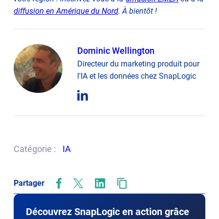
diffusion en Amérique du Nord
. À bientôt !
Dominic Wellington
Directeur du marketing produit pour
l'IA et les données chez SnapLogic
opens
in
new
tab
Catégorie :
IA
Partager
opens
opens
opens
in
in
in
new
new
new
Découvrez SnapLogic en action grâce