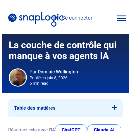
Skip
to
Se connecter
content
Français
La couche de contrôle qui
manque à vos agents IA
Par
Dominic Wellington
Publié en juin 8, 2026
6 min read
Table des matières
Les 3 questions auxquelles tout déploiement doit
répondre
opens in new tab
opens i
Résumez cela avec l'IA
ChatGPT
Claude.AI