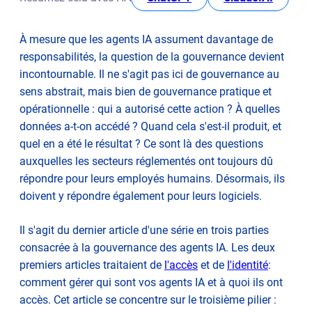
Pourquoi cela est-il d'autant plus important dans les
secteurs réglementés
À mesure que les agents IA assument davantage de
La couche d'exécution fiable
responsabilités, la question de la gouvernance devient
Prêt pour l'audit par défaut
incontournable. Il ne s'agit pas ici de gouvernance au
Jeter les bases de la gouvernance de l'IA
sens abstrait, mais bien de gouvernance pratique et
Rejoignez-nous pour une discussion plus approfondie
opérationnelle : qui a autorisé cette action ? À quelles
données a-t-on accédé ? Quand cela s'est-il produit, et
quel en a été le résultat ? Ce sont là des questions
auxquelles les secteurs réglementés ont toujours dû
répondre pour leurs employés humains. Désormais, ils
doivent y répondre également pour leurs logiciels.
Il s'agit du dernier article d'une série en trois parties
consacrée à la gouvernance des agents IA. Les deux
premiers articles traitaient de
l'accès
et de
l'identité
:
comment gérer qui sont vos agents IA et à quoi ils ont
accès. Cet article se concentre sur le troisième pilier :