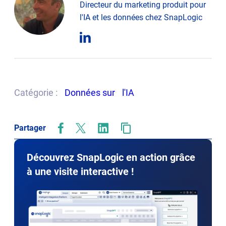
Directeur du marketing produit pour
l'IA et les données chez SnapLogic
opens
in
new
tab
Catégorie :
Données sur
l'IA
Partager
opens
opens
opens
in
in
in
new
new
new
Découvrez SnapLogic en action grâce
tab
tab
tab
à une visite interactive !