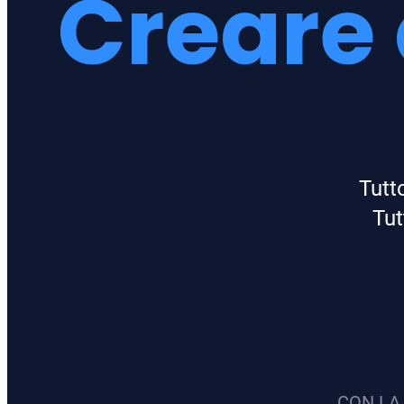
Creare 
Tutt
Tut
CON LA 