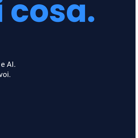
 cosa.
e AI.
voi.