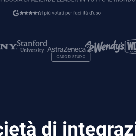
I più votati per facilità d'uso
opens
in
new
tab
CASO DI STUDIO
cietà di integra