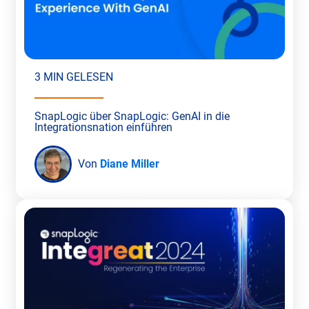
3 MIN GELESEN
SnapLogic über SnapLogic: GenAI in die
Integrationsnation einführen
Von
Diane Miller