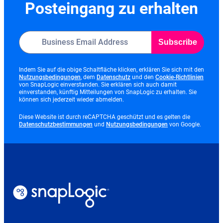
Posteingang zu erhalten
Subscribe
Indem Sie auf die obige Schaltfläche klicken, erklären Sie sich mit den
opens
opens
opens
Nutzungsbedingungen
, dem
Datenschutz
und den
Cookie-Richtlinien
in
in
in
von SnapLogic einverstanden. Sie erklären sich auch damit
new
new
new
einverstanden, künftig Mitteilungen von SnapLogic zu erhalten. Sie
tab
tab
tab
können sich jederzeit wieder abmelden.
Diese Website ist durch reCAPTCHA geschützt und es gelten die
opens
opens
Datenschutzbestimmungen
und
Nutzungsbedingungen
von Google.
in
in
new
new
tab
tab