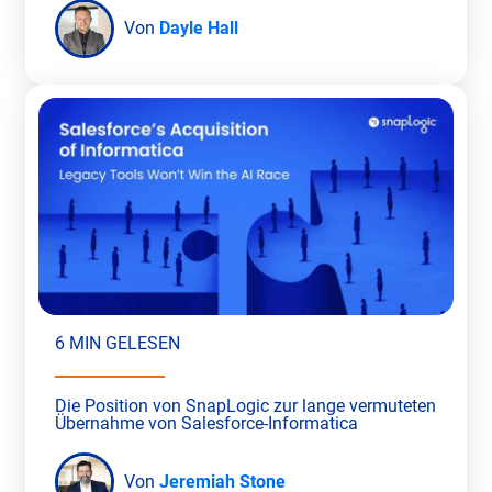
Von
Dayle Hall
6 MIN GELESEN
Die Position von SnapLogic zur lange vermuteten
Übernahme von Salesforce-Informatica
Von
Jeremiah Stone